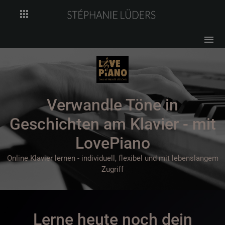
apps
menu
Verwandle Töne in
Geschichten am Klavier - mit
LovePiano
Online Klavier lernen - individuell, flexibel und mit lebenslangem
Zugriff
​Lerne heute noch dein